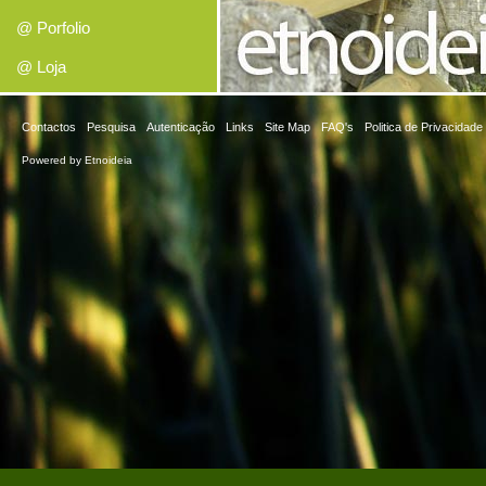
@ Porfolio
@ Loja
Contactos
Pesquisa
Autenticação
Links
Site Map
FAQ's
Politica de Privacidade
Powered by
Etnoideia