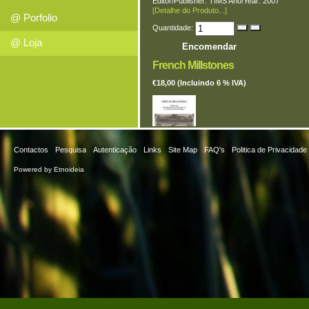
Editor/Publisher: TIMS Ano/Year: 2007
[Detalhe do Produto...]
@ Porfolio
Quantidade:
@ Loja
French Millstones
€18,00 (Incluindo 6 % IVA)
Contactos
Pesquisa
Autenticação
Links
Site Map
FAQ's
Politica de Privacidade
Autor/Author - Owen Ward Língua/Language - 
Powered by Etnoideia
Editor/Publisher – TIMS/ The International Moli
Society País/Country - Reino Unido Ano/Year 
- Considerações sobre a industria de mós em 
jouarre.
[Detalhe do Produto...]
Quantidade:
Manual do Amigo da Natureza e 
€5,00 (Incluindo 6 % IVA)