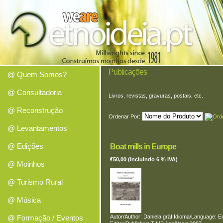
Publicações
@ Quem Somos?
@ Consultadoria
Livros, revistas, gravuras, postais, etc.
@ Reconstrução
Ordenar Por:
@ Levantamentos
@ Edições
Boat mills in Europe
€50,00 (Incluindo 6 % IVA)
@ Moinhos
@ Turismo Rural
@ Música
@ Formação / Eventos
Autor/Author: Daniela gräf Idioma/Language: E